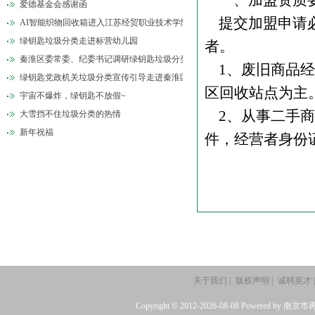
一、加盟资质
爱德基金会感谢函
提交加盟申请必
AI智能织物回收箱进入江苏经贸职业技术学院
绿钥匙垃圾分类走进标营幼儿园
者。
秦淮区委常委、纪委书记调研绿钥匙垃圾分类
1、废旧商品经
绿钥匙党政机关垃圾分类宣传引导走进秦淮区政府
区回收站点为主
宇宙不爆炸，绿钥匙不放假~
2、从事二手商
大雪挡不住垃圾分类的热情
新年祝福
件，经营者身份
关于我们
|
版权声明
|
诚聘英才
|
Copyright © 2012-2026-08-08 Po